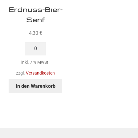
Erdnuss-Bier-
Senf
4,30
€
Erdnuss-
Bier-
Senf
inkl. 7 % MwSt.
Menge
zzgl.
Versandkosten
In den Warenkorb