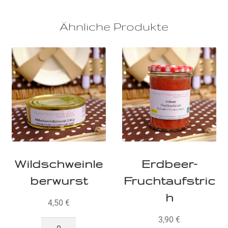
Ähnliche Produkte
Wildschweinle
Erdbeer-
berwurst
Fruchtaufstric
h
4,50
€
3,90
€
Wildschweinleberwurst