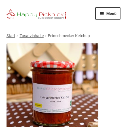
Zur
Zum
Menü
Navigation
Inhalt
springen
springen
Happy Picknick
Start
Zusatzinhalte
Feinschmecker Ketchup
Picknickkonfigurator
FAQ
Shop