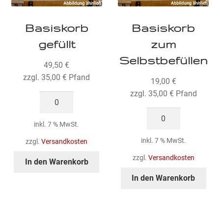
Basiskorb
Basiskorb
gefüllt
zum
Selbstbefüllen
49,50
€
zzgl.
35,00
€
Pfand
19,00
€
zzgl.
35,00
€
Pfand
Basiskorb
gefüllt
Basiskorb
Menge
inkl. 7 % MwSt.
zum
Selbstbefüllen
inkl. 7 % MwSt.
zzgl.
Versandkosten
Menge
zzgl.
Versandkosten
In den Warenkorb
In den Warenkorb