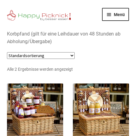
Zur
Zum
Menü
Navigation
Inhalt
springen
springen
Happy Picknick
Korbpfand (gilt für eine Leihdauer von 48 Stunden ab
Start
Pfandwerte
35
Abholung/Übergabe)
Picknickkonfigurator
FAQ
Shop
Alle 2 Ergebnisse werden angezeigt